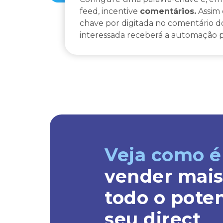
feed, incentive
comentários.
Assim 
chave por digitada no comentário do
interessada receberá a automação po
Veja como é 
vender mai
todo o poten
seu direct