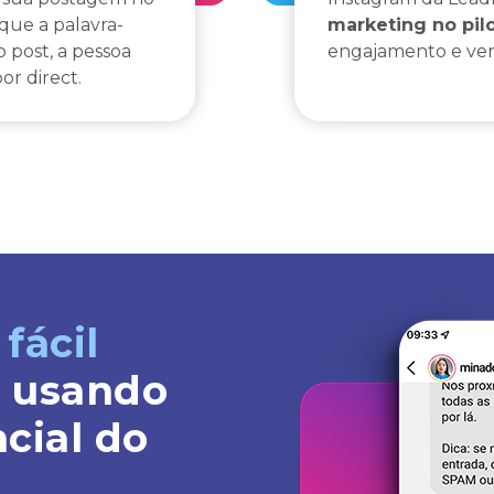
que a palavra-
marketing no pil
 post, a pessoa
engajamento e vend
r direct.
fácil
s usando
cial do