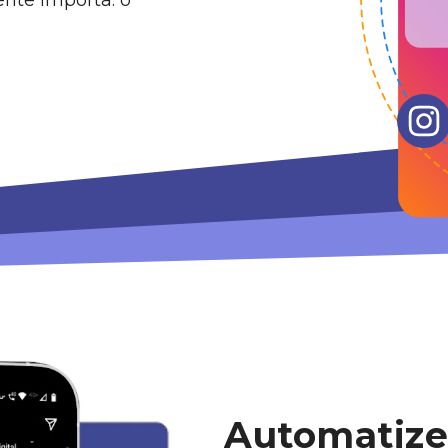
nte importa: o
Automatize