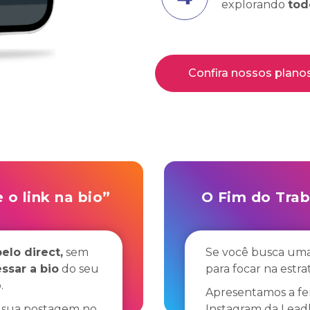
explorando
tod
Confira nossos planos
 o link na bio”
O Fim do Trab
elo direct,
sem
Se você busca uma
ssar a bio
do seu
para focar na estra
.
Apresentamos a f
m sua postagem no
Instagram da Lead