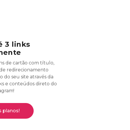
é 3 links
mente
s de cartão com título,
de redirecionamento
 do seu site através da
nks e conteúdos direto do
tagram!
s planos!