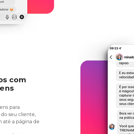
os com
gens
ens para
do seu cliente,
m até a página de