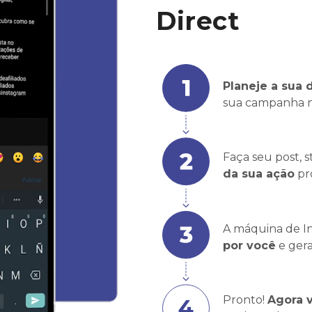
Direct
Planeje a sua 
sua campanha n
Faça seu post, s
da sua ação
pro
A máquina de I
por você
e gera
Pronto!
Agora v