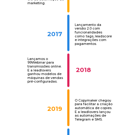
marketing.
Lançamento da
versão 2.0 com
funcionalidades
2017
como: tags, leadscore
e integrações com
pagamentos.
Lançamos o
99Webinar para
transmissões online.
2018
E a leadlovers
ganhou modelos de
máquinas de vendas
pré-configuradas.
O Copymaker chegou
para facilitar a criação
2019
automática de copies.
E a leadlovers lançou
as automações de
Telegram e SMS.